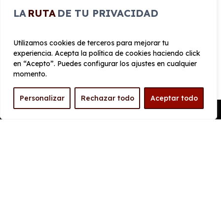
215 km/h
LA
RUTA
DE TU PRIVACIDAD
Aceleración
Tracción
7 seg
Delantera
Utilizamos cookies de terceros para mejorar tu
experiencia. Acepta la política de cookies haciendo click
en “Acepto”. Puedes configurar los ajustes en cualquier
CONSUMO Y EMISIONES
momento.
Emisiones
Personalizar
Rechazar todo
Aceptar todo
39 g/km
Pedir Presupuesto
EQUIPAMIENTO AUDI Q3
Advanced e-hybrid 200 kW