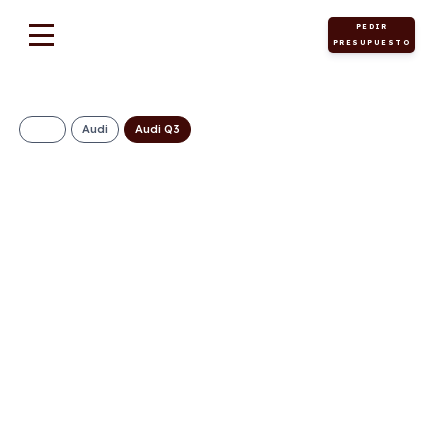
PEDIR
PRESUPUESTO
Audi
Audi Q3
AUDI Q3 Advanced
e-hybrid 200 kW
561€/Mes
Desde:
+ IVA
Híbrido
Automático
272cv
0
enchufable