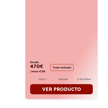
Desde:
470
€
Todo incluido
/mes+IVA
136cv
Híbrido
5,4l/100km
VER PRODUCTO