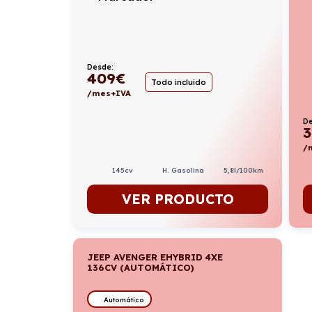
Desde:
409
€
Todo incluido
/mes+IVA
De
3
/
145cv
H. Gasolina
5,8l/100km
VER PRODUCTO
JEEP AVENGER EHYBRID 4XE
136CV (AUTOMÁTICO)
Automático