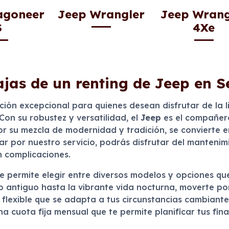
agoneer
Jeep Wrangler
Jeep Wrang
S
4Xe
jas de un renting de Jeep en S
ión excepcional para quienes desean disfrutar de la l
on su robustez y versatilidad, el
Jeep
es el compañero 
por su mezcla de modernidad y tradición, se convierte e
ar por nuestro servicio, podrás disfrutar del mantenimi
n complicaciones.
e permite elegir entre diversos modelos y opciones q
co antiguo hasta la vibrante vida nocturna, moverte p
 flexible que se adapta a tus circunstancias cambiantes
na cuota fija mensual que te permite planificar tus fi