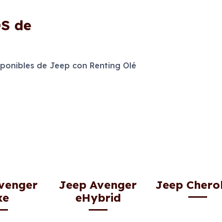
OS
de
onibles de Jeep con Renting Olé
venger
Jeep Avenger
Jeep Chero
xe
eHybrid