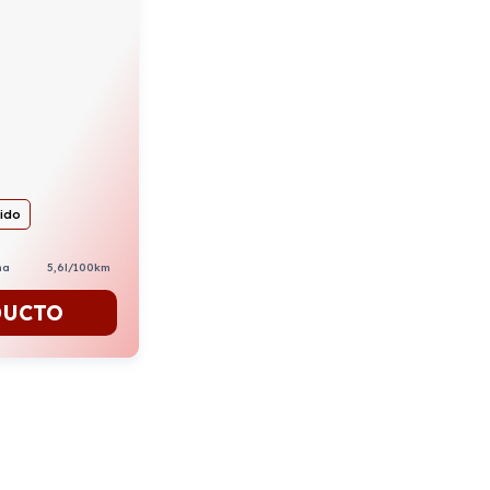
uido
na
5,6l/100km
DUCTO