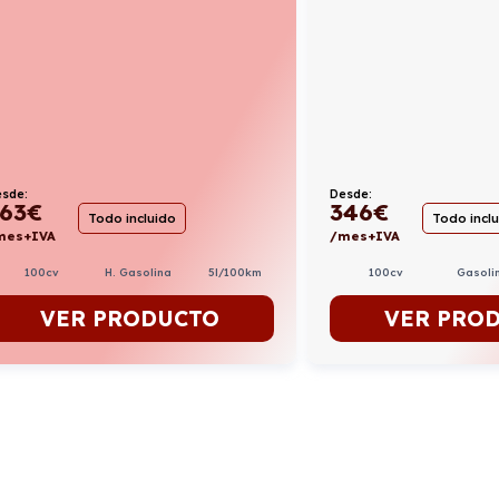
sde:
Desde:
63
€
346
€
Todo incluido
Todo incl
mes+IVA
/mes+IVA
100cv
H. Gasolina
5l/100km
100cv
Gasoli
VER PRODUCTO
VER PRO