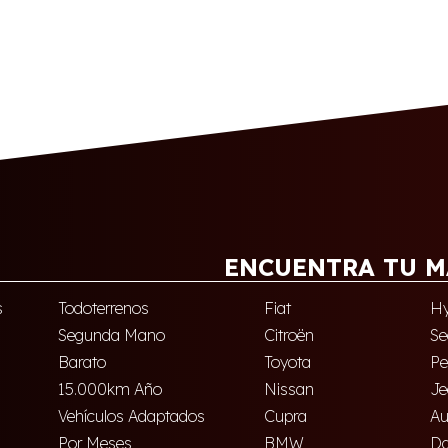
ENCUENTRA TU M
s
Todoterrenos
Fiat
Hy
Segunda Mano
Citroën
Se
Barato
Toyota
Pe
15.000km Año
Nissan
Je
Vehículos Adaptados
Cupra
Au
Por Meses
BMW
Da