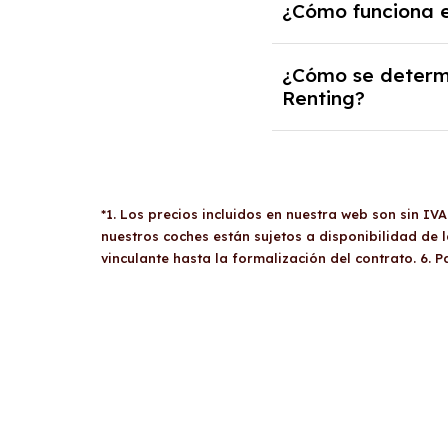
especiales.
Si
excedes el límite
¿Cómo funciona e
costo por kilómetro a
recorres menos kilóm
En
Sevilla
, el Renti
¿Cómo se determi
antigüedad o un ava
Renting?
deben presentar docu
sociedades. Una vez c
La necesidad de un
preocuparse por gast
de viabilidad económ
factores como la fal
*1. Los precios incluidos en nuestra web son sin IV
aval para asegurar e
nuestros coches están sujetos a disponibilidad de
vinculante hasta la formalización del contrato. 6. 