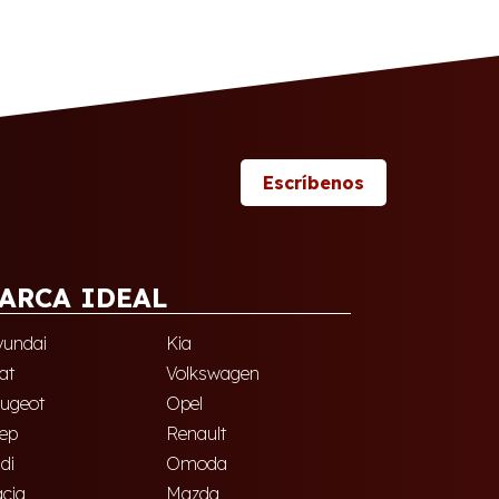
Escríbenos
ARCA IDEAL
undai
Kia
at
Volkswagen
ugeot
Opel
ep
Renault
di
Omoda
cia
Mazda