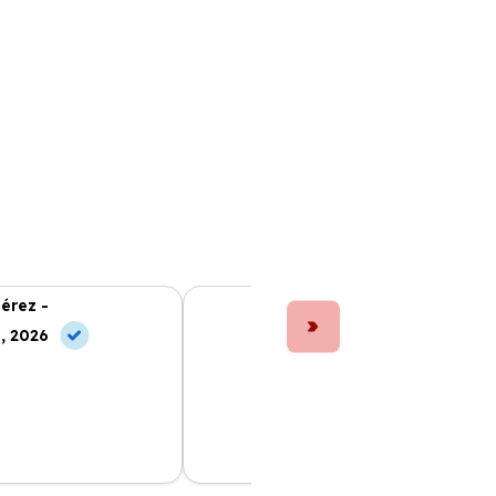
érez -
Laura Fernández -
, 2026
10 May, 2026
 la deducción del
El mejor servicio de renting que he