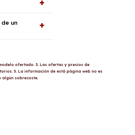
trato especifica un
or el contrario,
ncia correspondiente.
nos un año de
 de un
da. Las empresas
 impuesto de
 un vehículo sin
mediante un estudio
as mensuales.
ario, debido a
e podrá requerir un
modelo ofertado. 3. Las ofertas y precios de
orios. 5. La información de está página web no es
e algún sobrecoste.