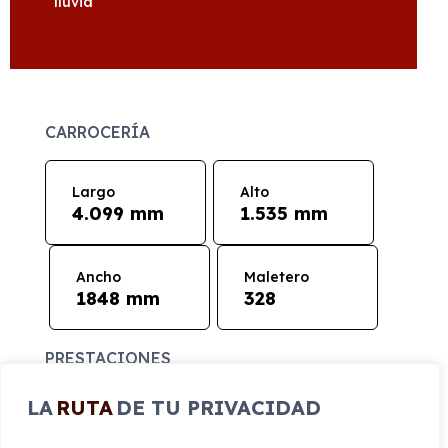
lluvia
CARROCERÍA
Largo
Alto
4.099 mm
1.535 mm
Ancho
Maletero
1848 mm
328
PRESTACIONES
LA
RUTA
DE TU PRIVACIDAD
Velocidad
Cilindrada
máxima
1.199 cc