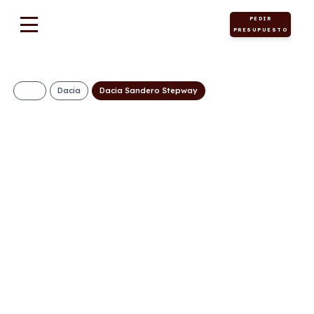
PEDIR
PRESUPUESTO
Dacia
Dacia Sandero Stepway
Dacia Sandero
Stepway Expression
ECO-G 120 AT
256€/Mes
Desde:
+ IVA
Gasolina +
Automático
120cv
ECO
GLP