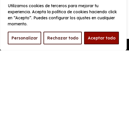
177 km/h
Utilizamos cookies de terceros para mejorar tu
experiencia. Acepta la política de cookies haciendo click
Aceleración
Tracción
en “Acepto”. Puedes configurar los ajustes en cualquier
12 seg
Delantera
momento.
Personalizar
Rechazar todo
Aceptar todo
CONSUMO Y EMISIONES
Pedir Presupuesto
Emisiones
116 g/km
EQUIPAMIENTO Dacia
Sandero Stepway Expression
ECO-G 120 AT