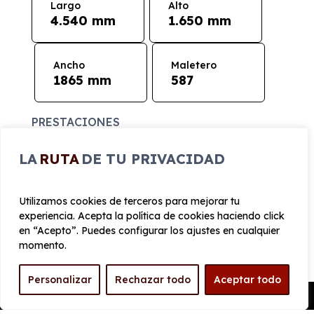
Largo
Alto
4.540 mm
1.650 mm
Ancho
Maletero
1865 mm
587
PRESTACIONES
Velocidad
LA
RUTA
DE TU PRIVACIDAD
Cilindrada
máxima
1.598 cc
196 km/h
Utilizamos cookies de terceros para mejorar tu
experiencia. Acepta la política de cookies haciendo click
Aceleración
Tracción
en “Acepto”. Puedes configurar los ajustes en cualquier
8 seg
Delantera
momento.
Personalizar
Rechazar todo
Aceptar todo
CONSUMO Y EMISIONES
Pedir Presupuesto