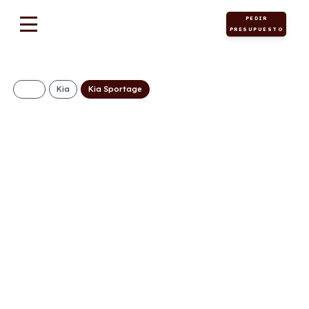
PEDIR
PRESUPUESTO
Kia
Kia Sportage
KIA Sportage 1.6 T-
GDi HEV 176kW
(239CV) Drive 4×2
370€/Mes
Desde:
+ IVA
Híbrido
Automático
239cv
ECO