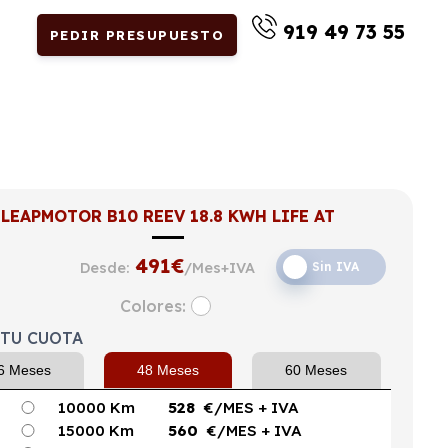
919 49 73 55
PEDIR PRESUPUESTO
LEAPMOTOR B10 REEV 18.8 KWH LIFE AT
491
€
Desde:
/Mes+IVA
Sin IVA
Colores:
 TU CUOTA
6 Meses
48 Meses
60 Meses
10000 Km
528
€/MES
+ IVA
15000 Km
560
€/MES
+ IVA