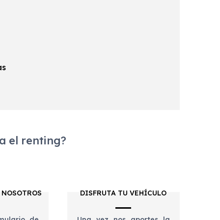
as
 el renting?
 NOSOTROS
DISFRUTA TU VEHÍCULO
mulario de
Una vez nos aportes la