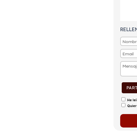
tintivo
Puertas
Emisiones
Consumo
0
5
10g/Km
0,4l/100km
RELLE
PAR
He le
Quier