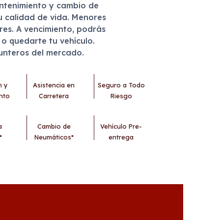
antenimiento y cambio de
u calidad de vida. Menores
eres. A vencimiento, podrás
r o quedarte tu vehículo.
punteros del mercado.
n y
Asistencia en
Seguro a Todo
nto
Carretera
Riesgo
a
Cambio de
Vehículo Pre-
*
Neumáticos*
entrega