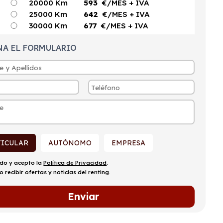
20000 Km
593
€/MES
+ IVA
25000 Km
642
€/MES
+ IVA
30000 Km
677
€/MES
+ IVA
NA EL FORMULARIO
TICULAR
AUTÓNOMO
EMPRESA
ído y acepto la
Política de Privacidad
.
o recibir ofertas y noticias del renting.