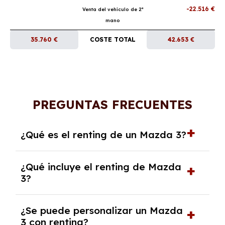
-22.516 €
Venta del vehículo de 2ª
mano
35.760 €
COSTE TOTAL
42.653 €
PREGUNTAS FRECUENTES
¿Qué es el renting de un Mazda 3?
El renting de un Mazda 3 es un contrato de
¿Qué incluye el renting de Mazda
alquiler a largo plazo en el que pagas una
3?
cuota mensual fija por el uso del coche
durante un periodo determinado,
El renting incluye el uso y disfrute del coche,
generalmente entre 2 y 5 años.
¿Se puede personalizar un Mazda
seguro a todo riesgo, mantenimiento,
3 con renting?
reparaciones, impuestos, asistencia en