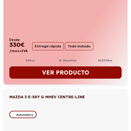
Desde:
330
€
Entrega rápida
Todo incluido
/mes+IVA
140cv
H. Gasolina
6l/100km
VER PRODUCTO
MAZDA 3 E-SKY G MHEV CENTRE-LINE
Automático