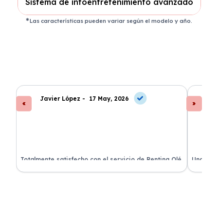
Sistema de infoentretenimiento avanzado
Las características pueden variar según el modelo y año.
Javier López -
17 May, 2026
An
s
Totalmente satisfecho con el servicio de Renting Olé.
Una expe
El coche llegó a tiempo y todo incluido.
coche es
¡Recomendadísimo!
renting.