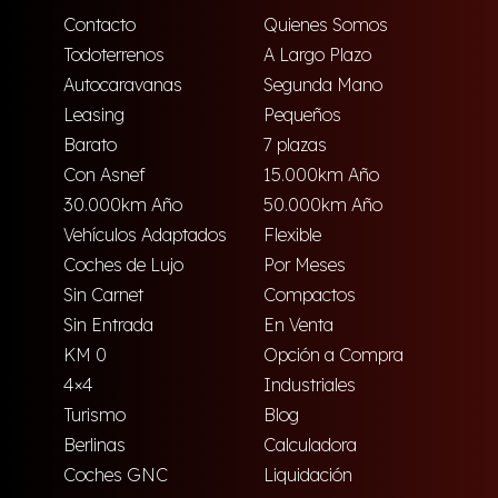
Contacto
Quienes Somos
Todoterrenos
A Largo Plazo
Autocaravanas
Segunda Mano
Leasing
Pequeños
Barato
7 plazas
Con Asnef
15.000km Año
30.000km Año
50.000km Año
Vehículos Adaptados
Flexible
Coches de Lujo
Por Meses
Sin Carnet
Compactos
Sin Entrada
En Venta
KM 0
Opción a Compra
4×4
Industriales
Turismo
Blog
Berlinas
Calculadora
Coches GNC
Liquidación