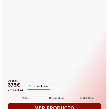
Desde:
375
€
Todo incluido
/mes+IVA
140cv
H. Gasolina
5,9l/100km
VER PRODUCTO