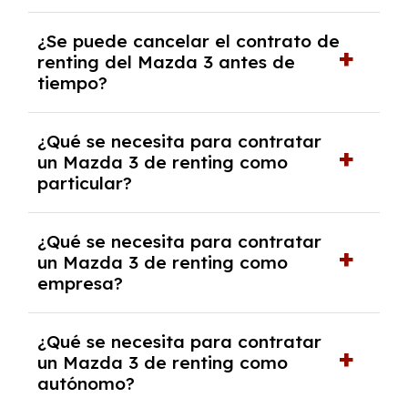
No, con el renting tienes la ventaja de que no
¿Se puede cancelar el contrato de
tendrás que pagar ningún tipo de entrada
renting del Mazda 3 antes de
salvo en casos que lo exija el proveedor
tiempo?
debido al resultado del estudio de viabilidad
económica.
Generalmente, puedes rescindir el contrato,
¿Qué se necesita para contratar
pero puede haber penalizaciones por
un Mazda 3 de renting como
cancelación anticipada. Es importante revisar
particular?
las condiciones del contrato y hablar con un
experto que te asesore.
Se requiere DNI/NIE, justificante de ingresos
¿Qué se necesita para contratar
y, en algunos casos, una consulta de solvencia
un Mazda 3 de renting como
crediticia y un pago inicial.
empresa?
Necesitarás el CIF de la empresa,
¿Qué se necesita para contratar
documentación financiera y, en algunos
un Mazda 3 de renting como
casos, un informe de solvencia de la empresa
autónomo?
y un pago inicial.