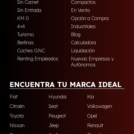
Sin Carnet
Compactos
Sin Entrada
En Venta
KM 0
Opción a Compra
4×4
Industriales
Turismo
Blog
Berlinas
Calculadora
Coches GNC
Liquidación
Renting Empleados
Nuevas Empresas y
Autónomos
ENCUENTRA TU MARCA IDEAL
Fiat
Hyundai
Kia
Citroën
Seat
Volkswagen
Toyota
Peugeot
Opel
Nissan
Jeep
Renault