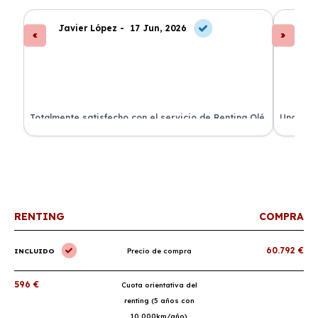
Javier López -
17 Jun, 2026
An
s
Totalmente satisfecho con el servicio de Renting Olé.
Una expe
El coche llegó a tiempo y todo incluido.
coche es
¡Recomendadísimo!
renting.
RENTING
COMPRA
60.792 €
INCLUIDO
Precio de compra
596 €
Cuota orientativa del
renting (5 años con
10.000km/año)