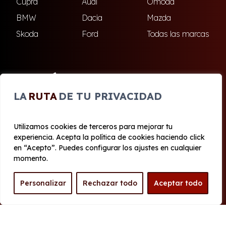
Cupra
Audi
Omoda
BMW
Dacia
Mazda
Skoda
Ford
Todas las marcas
ENCUÉNTRANOS
LA
RUTA
DE TU PRIVACIDAD
Dos Hermanas
Utilizamos cookies de terceros para mejorar tu
experiencia. Acepta la política de cookies haciendo click
© 2020 - 2026 Renting Olé
en “Acepto”. Puedes configurar los ajustes en cualquier
Aviso legal y Privacidad
|
Política de cookies
|
Términos
momento.
Personalizar
Rechazar todo
Aceptar todo