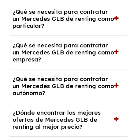
económica.
Generalmente, puedes rescindir el contrato,
¿Qué se necesita para contratar
pero puede haber penalizaciones por
un Mercedes GLB de renting como
cancelación anticipada. Es importante revisar
particular?
las condiciones del contrato y hablar con un
experto que te asesore.
Se requiere DNI/NIE, justificante de ingresos
¿Qué se necesita para contratar
y, en algunos casos, una consulta de solvencia
un Mercedes GLB de renting como
crediticia y un pago inicial.
empresa?
Necesitarás el CIF de la empresa,
¿Qué se necesita para contratar
documentación financiera y, en algunos
un Mercedes GLB de renting como
casos, un informe de solvencia de la empresa
autónomo?
y un pago inicial.
Se necesita DNI/NIE, alta en el régimen de
¿Dónde encontrar las mejores
autónomos, justificante de ingresos y, en
ofertas de Mercedes GLB de
algunos casos, un informe fiscal y un pago
renting al mejor precio?
inicial.