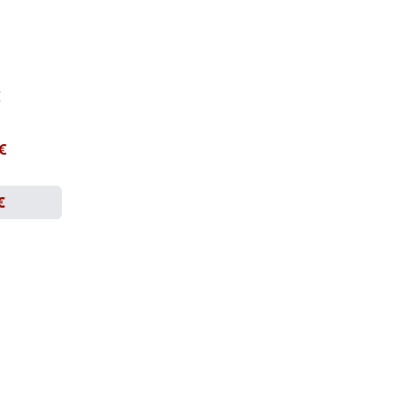
€
 €
€