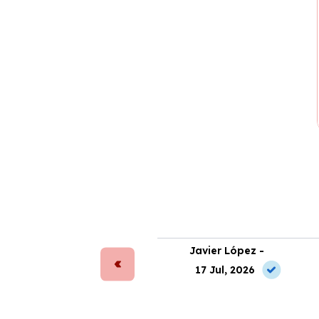
ta Sánchez -
Javier López -
 Jun, 2026
17 Jul, 2026