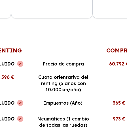
Una experiencia magnífica, el
Soy autónomo y
proceso fue fácil y el coche es de
IVA es un gran 
gran calidad. Revisaré para mi
perfecto estado
próximo renting.
ENTING
COMP
LUIDO
Precio de compra
60.792 
596 €
Cuota orientativa del
renting (5 años con
10.000km/año)
LUIDO
Impuestos (Año)
365 €
LUIDO
Neumáticos (1 cambio
973 €
de todas las ruedas)