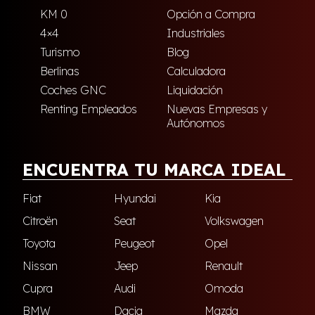
KM 0
Opción a Compra
4×4
Industriales
Turismo
Blog
Berlinas
Calculadora
Coches GNC
Liquidación
Renting Empleados
Nuevas Empresas y
Autónomos
ENCUENTRA TU MARCA IDEAL
Fiat
Hyundai
Kia
Citroën
Seat
Volkswagen
Toyota
Peugeot
Opel
Nissan
Jeep
Renault
Cupra
Audi
Omoda
BMW
Dacia
Mazda