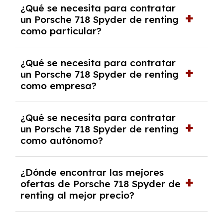
¿Qué se necesita para contratar
pero puede haber penalizaciones por
un Porsche 718 Spyder de renting
cancelación anticipada. Es importante revisar
como particular?
las condiciones del contrato y hablar con un
experto que te asesore.
Se requiere DNI/NIE, justificante de ingresos
¿Qué se necesita para contratar
y, en algunos casos, una consulta de solvencia
un Porsche 718 Spyder de renting
crediticia y un pago inicial.
como empresa?
Necesitarás el CIF de la empresa,
¿Qué se necesita para contratar
documentación financiera y, en algunos
un Porsche 718 Spyder de renting
casos, un informe de solvencia de la empresa
como autónomo?
y un pago inicial.
Se necesita DNI/NIE, alta en el régimen de
¿Dónde encontrar las mejores
autónomos, justificante de ingresos y, en
ofertas de Porsche 718 Spyder de
algunos casos, un informe fiscal y un pago
renting al mejor precio?
inicial.
En nuestra página web podrás encontrar las