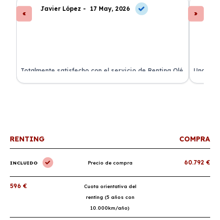
Javier López -
17 May, 2026
An
s
Totalmente satisfecho con el servicio de Renting Olé.
Una expe
El coche llegó a tiempo y todo incluido.
coche es
¡Recomendadísimo!
renting.
RENTING
COMPRA
60.792 €
INCLUIDO
Precio de compra
596 €
Cuota orientativa del
renting (5 años con
10.000km/año)