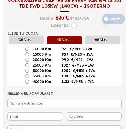
VOLKSWAGEN CRAFTER 35 FRESH VAN BM L3 2.0
TDI FWD 103KW (140CV) – ISOTERMO
837
€
Desde:
/Mes+IVA
Con IVA
Colores:
ELIGE TU CUOTA
36 Meses
48 Meses
60 Meses
10000 Km
921
€/MES
+ IVA
15000 Km
957
€/MES
+ IVA
20000 Km
990
€/MES
+ IVA
25000 Km
1027
€/MES
+ IVA
30000 Km
1059
€/MES
+ IVA
35000 Km
1096
€/MES
+ IVA
40000 Km
1132
€/MES
+ IVA
RELLENA EL FORMULARIO