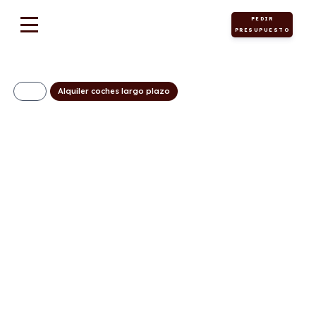
PEDIR
PRESUPUESTO
Alquiler coches largo plazo
VOLKSWAGEN
Crafter 35 Fresh
Van BM L3 2.0 TDI
FWD 103kW
(140CV) –
ISOTERMO
837€/Mes
Desde:
+ IVA