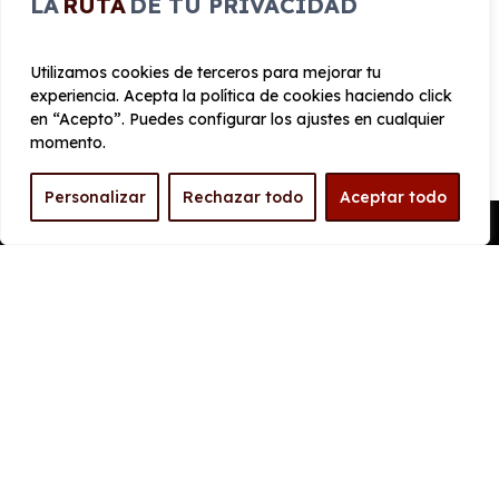
LA
RUTA
DE TU PRIVACIDAD
Ancho
Maletero
1970 mm
831
Utilizamos cookies de terceros para mejorar tu
PRESTACIONES
experiencia. Acepta la política de cookies haciendo click
en “Acepto”. Puedes configurar los ajustes en cualquier
momento.
Velocidad
Cilindrada
máxima
1.598 cc
167 km/h
Personalizar
Rechazar todo
Aceptar todo
Pedir Presupuesto
Aceleración
Tracción
10 seg
Delantera
CONSUMO Y EMISIONES
Emisiones
172 g/km