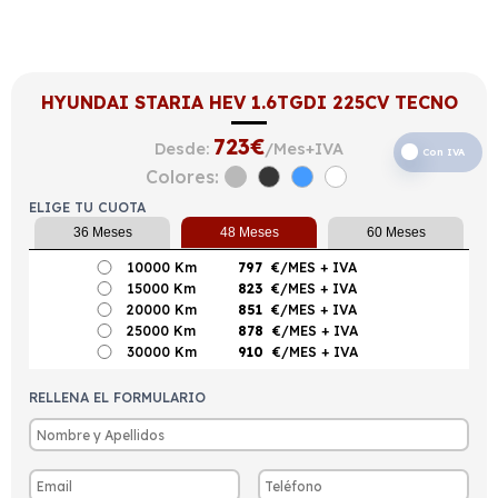
HYUNDAI STARIA HEV 1.6TGDI 225CV TECNO
723
€
Desde:
/Mes+IVA
Con IVA
Colores:
ELIGE TU CUOTA
36 Meses
48 Meses
60 Meses
10000 Km
797
€/MES
+ IVA
15000 Km
823
€/MES
+ IVA
20000 Km
851
€/MES
+ IVA
25000 Km
878
€/MES
+ IVA
30000 Km
910
€/MES
+ IVA
RELLENA EL FORMULARIO