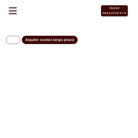
PEDIR
PRESUPUESTO
Alquiler coches largo plazo
Hyundai Staria HEV
1.6TGDi 225cv
Tecno
723€/Mes
Desde:
+ IVA
Híbrido
Automático
225cv
ECO