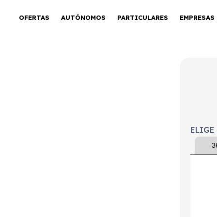
OFERTAS
AUTÓNOMOS
PARTICULARES
EMPRESAS
Urban
ELIGE
3
tintivo
Puertas
Emisiones
Consumo
ECO
5
113g/Km
5l/100km