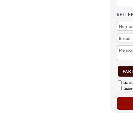
RELLE
PAR
He le
Quier