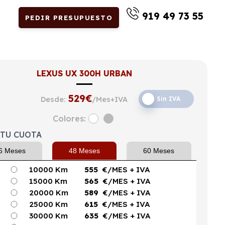
919 49 73 55
PEDIR PRESUPUESTO
LEXUS UX 300H URBAN
529
€
Desde:
/Mes+IVA
Sin IVA
Colores:
 TU CUOTA
6 Meses
48 Meses
60 Meses
10000 Km
555
€/MES
+ IVA
15000 Km
565
€/MES
+ IVA
20000 Km
589
€/MES
+ IVA
25000 Km
615
€/MES
+ IVA
30000 Km
635
€/MES
+ IVA