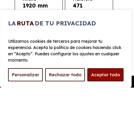
1920 mm
471
LA
RUTA
DE TU PRIVACIDAD
PRESTACIONES
Velocidad
Utilizamos cookies de terceros para mejorar tu
Cilindrada
máxima
1.499 cc
experiencia. Acepta la política de cookies haciendo click
180 km/h
en “Acepto”. Puedes configurar los ajustes en cualquier
momento.
Aceleración
Tracción
5 seg
4x4
Personalizar
Rechazar todo
Aceptar todo
Pedir Presupuesto
CONSUMO Y EMISIONES
Emisiones
38 g/km