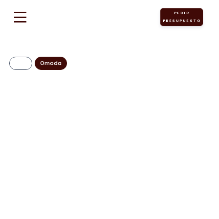
PEDIR
PRESUPUESTO
Omoda
OMODA 9 1.5 TGDI
Híbrido Premium
537CV
650€/Mes
Desde:
+ IVA
Híbrido
Automático
537cv
0
enchufable