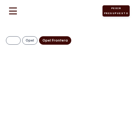
PEDIR
PRESUPUESTO
Opel
Opel Frontera
Opel Frontera GS
1.2T XHT Hybrid
eDCT6 107kW S/S
326€/Mes
Desde:
+ IVA
Híbrido
Automático
145cv
ECO
gasolina