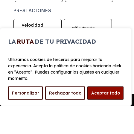
PRESTACIONES
Velocidad
Cilindrada
máxima
1.199 cc
194 km/h
LA
RUTA
DE TU PRIVACIDAD
Aceleración
Tracción
9 seg
Delantera
Utilizamos cookies de terceros para mejorar tu
experiencia. Acepta la política de cookies haciendo click
en “Acepto”. Puedes configurar los ajustes en cualquier
CONSUMO Y EMISIONES
momento.
Personalizar
Rechazar todo
Aceptar todo
Emisiones
Pedir Presupuesto
119 g/km