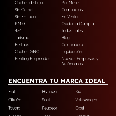
Coches de Lujo
Por Meses
Sin Carnet
Compactos
Sin Entrada
En Venta
KM 0
Opción a Compra
4×4
Industriales
Turismo
Blog
Berlinas
Calculadora
Coches GNC
Liquidación
Renting Empleados
Nuevas Empresas y
Autónomos
ENCUENTRA TU MARCA IDEAL
Fiat
Hyundai
Kia
Citroën
Seat
Volkswagen
Toyota
Peugeot
Opel