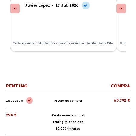
Javier López -
17 Jul, 2026
An
s
Totalmente satisfecho con el servicio de Renting Olé.
Una expe
El coche llegó a tiempo y todo incluido.
coche es
¡Recomendadísimo!
renting.
RENTING
COMPRA
60.792 €
INCLUIDO
Precio de compra
596 €
Cuota orientativa del
renting (5 años con
10.000km/año)