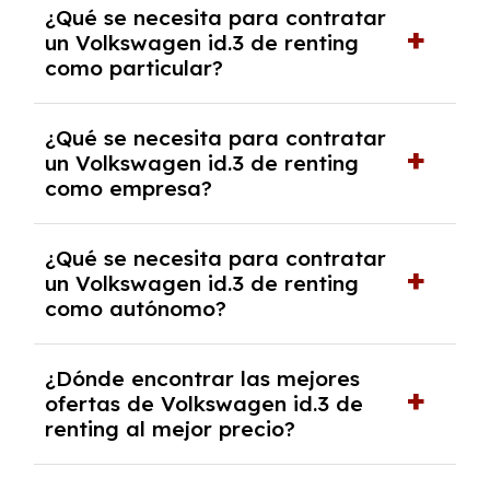
¿Qué se necesita para contratar
pero puede haber penalizaciones por
un Volkswagen id.3 de renting
cancelación anticipada. Es importante revisar
como particular?
las condiciones del contrato y hablar con un
experto que te asesore.
Se requiere DNI/NIE, justificante de ingresos
¿Qué se necesita para contratar
y, en algunos casos, una consulta de solvencia
un Volkswagen id.3 de renting
crediticia y un pago inicial.
como empresa?
Necesitarás el CIF de la empresa,
¿Qué se necesita para contratar
documentación financiera y, en algunos
un Volkswagen id.3 de renting
casos, un informe de solvencia de la empresa
como autónomo?
y un pago inicial.
Se necesita DNI/NIE, alta en el régimen de
¿Dónde encontrar las mejores
autónomos, justificante de ingresos y, en
ofertas de Volkswagen id.3 de
algunos casos, un informe fiscal y un pago
renting al mejor precio?
inicial.
En nuestra página web podrás encontrar las