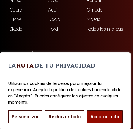
Nissan
Jeep
Renault
Cupra
Audi
Omoda
BMW
Dacia
Mazda
Skoda
Ford
Todas las marcas
ENCUÉNTRANOS
LA
RUTA
DE TU PRIVACIDAD
Dos Hermanas
Utilizamos cookies de terceros para mejorar tu
experiencia. Acepta la política de cookies haciendo click
© 2020 - 2026 Renting Olé
en “Acepto”. Puedes configurar los ajustes en cualquier
Aviso legal y Privacidad
|
Política de cookies
|
Términos
momento.
Personalizar
Rechazar todo
Aceptar todo