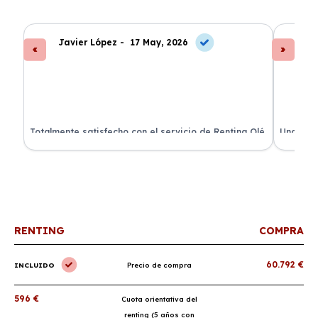
Javier López -
17 May, 2026
An
s
Totalmente satisfecho con el servicio de Renting Olé.
Una expe
El coche llegó a tiempo y todo incluido.
coche es
¡Recomendadísimo!
renting.
RENTING
COMPRA
60.792 €
INCLUIDO
Precio de compra
596 €
Cuota orientativa del
renting (5 años con