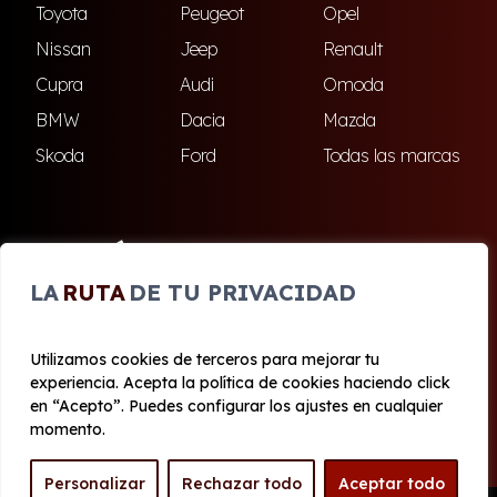
Toyota
Peugeot
Opel
Nissan
Jeep
Renault
Cupra
Audi
Omoda
BMW
Dacia
Mazda
Skoda
Ford
Todas las marcas
ENCUÉNTRANOS
LA
RUTA
DE TU PRIVACIDAD
Dos Hermanas
Utilizamos cookies de terceros para mejorar tu
experiencia. Acepta la política de cookies haciendo click
© 2020 - 2026 Renting Olé
en “Acepto”. Puedes configurar los ajustes en cualquier
Aviso legal y Privacidad
|
Política de cookies
|
Términos
momento.
Personalizar
Rechazar todo
Aceptar todo