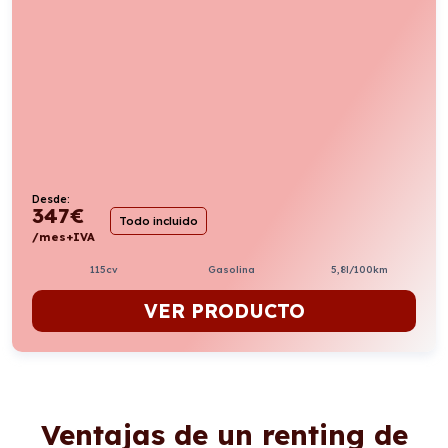
Desde:
347
€
Todo incluido
/mes+IVA
115cv
Gasolina
5,8l/100km
VER PRODUCTO
Ventajas de un renting de