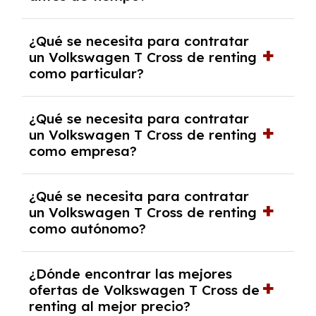
debido al resultado del estudio de viabilidad
económica.
Generalmente, puedes rescindir el contrato,
¿Qué se necesita para contratar
pero puede haber penalizaciones por
un Volkswagen T Cross de renting
cancelación anticipada. Es importante revisar
como particular?
las condiciones del contrato y hablar con un
experto que te asesore.
Se requiere DNI/NIE, justificante de ingresos
¿Qué se necesita para contratar
y, en algunos casos, una consulta de solvencia
un Volkswagen T Cross de renting
crediticia y un pago inicial.
como empresa?
Necesitarás el CIF de la empresa,
¿Qué se necesita para contratar
documentación financiera y, en algunos
un Volkswagen T Cross de renting
casos, un informe de solvencia de la empresa
como autónomo?
y un pago inicial.
Se necesita DNI/NIE, alta en el régimen de
¿Dónde encontrar las mejores
autónomos, justificante de ingresos y, en
ofertas de Volkswagen T Cross de
algunos casos, un informe fiscal y un pago
renting al mejor precio?
inicial.