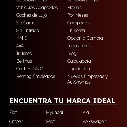
Vehículos Adaptados
Flexible
Coches de Lujo
Por Meses
Sin Carnet
Compactos
Sin Entrada
En Venta
KM 0
Opción a Compra
4×4
Industriales
Turismo
Blog
Berlinas
Calculadora
Coches GNC
Liquidación
Renting Empleados
Nuevas Empresas y
Autónomos
ENCUENTRA TU MARCA IDEAL
Fiat
Hyundai
Kia
Citroën
Seat
Volkswagen