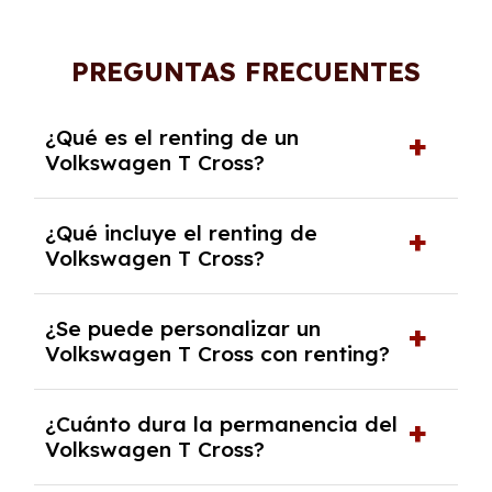
PREGUNTAS FRECUENTES
¿Qué es el renting de un
Volkswagen T Cross?
El renting de un Volkswagen T Cross es un
¿Qué incluye el renting de
contrato de alquiler a largo plazo en el que
Volkswagen T Cross?
pagas una cuota mensual fija por el uso del
coche durante un periodo determinado,
El renting incluye el uso y disfrute del coche,
generalmente entre 2 y 5 años.
¿Se puede personalizar un
seguro a todo riesgo, mantenimiento,
Volkswagen T Cross con renting?
reparaciones, impuestos, asistencia en
carretera y gestión de la documentación.
Sí, puedes personalizar el coche con ciertas
¿Cuánto dura la permanencia del
opciones y equipamiento adicional, siempre y
Volkswagen T Cross?
cuando lo pactes con la empresa de renting.