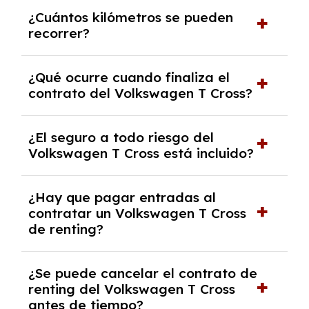
Puedes elegir la duración del contrato de
¿Cuántos kilómetros se pueden
renting, que normalmente varía entre 2 y 5
recorrer?
años.
El número de kilómetros está limitado por el
¿Qué ocurre cuando finaliza el
contrato y puede variar entre 10,000 y
contrato del Volkswagen T Cross?
30,000 km anuales. Si excedes ese límite,
puede haber un cargo adicional.
Al finalizar el contrato, puedes devolver el
¿El seguro a todo riesgo del
coche, renovarlo por uno nuevo o, en algunos
Volkswagen T Cross está incluido?
casos, comprarlo a un precio previamente
acordado.
Con el renting podrás disfrutar de un
¿Hay que pagar entradas al
Volkswagen T Cross con el seguro a todo
contratar un Volkswagen T Cross
riesgo sin franquicia incluido dentro de las
de renting?
cuotas mensuales.
No, con el renting tienes la ventaja de que no
¿Se puede cancelar el contrato de
tendrás que pagar ningún tipo de entrada
renting del Volkswagen T Cross
salvo en casos que lo exija el proveedor
antes de tiempo?