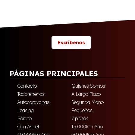
Escríbenos
PÁGINAS PRINCIPALES
Contacto
Quienes Somos
Todoterrenos
A Largo Plazo
Autocaravanas
Segunda Mano
Leasing
Pequeños
Barato
7 plazas
Con Asnef
15.000km Año
30.000km Año
50.000km Año