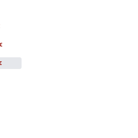
€
 €
€