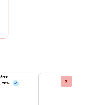
érez -
Laura Fernández -
, 2026
10 May, 2026