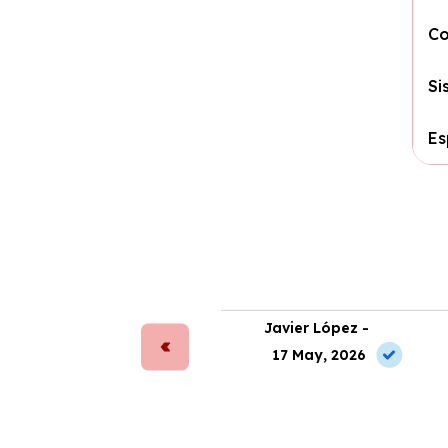
Co
Si
Es
ta Sánchez -
Javier López -
 May, 2026
17 May, 2026