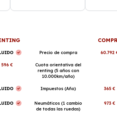
Una experiencia magnífica, el
Soy autónomo y
proceso fue fácil y el coche es de
IVA es un gran 
gran calidad. Revisaré para mi
perfecto estado
próximo renting.
ENTING
COMP
LUIDO
Precio de compra
60.792 
596 €
Cuota orientativa del
renting (5 años con
10.000km/año)
LUIDO
Impuestos (Año)
365 €
LUIDO
Neumáticos (1 cambio
973 €
de todas las ruedas)